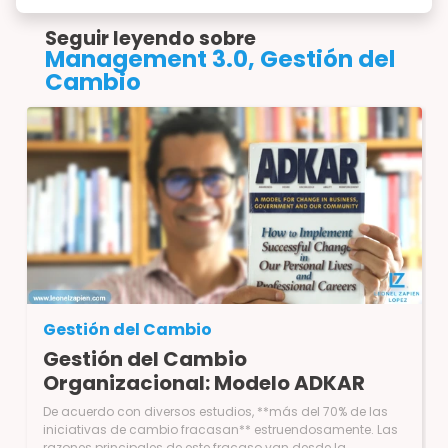
Seguir leyendo sobre
Management 3.0, Gestión del
Cambio
Gestión del Cambio
Gestión del Cambio
Organizacional: Modelo ADKAR
De acuerdo con diversos estudios, **más del 70% de las iniciativas de cambio fracasan** estruendosamente. Las razones principales de este fracaso van desde la resistencia de los empleados hasta la falta de un modelo de liderazgo. En resumen… las iniciativas de cambio fracasan debido que no consideraron y obviaron cuestiones de lo más complejo e importante de las organizaciones:** Las personas**. . # Primero lo primero: ¿Qué es un cambio organizacional? Cambio organizacional es el proceso en el cual una empresa modifica un elemento importante de su organización, por ejemplo: Un modelo nuevo de negocio, un cambio tecnológico que modifica la forma de operar, o sus procesos internos. Estos cambios organizacionales tienen un impacto en la organización ya que pueden implicar cambios en los objetivos de la empresa, en los productos o servicios que ofrecen, o en sus operaciones… pero lo realmente complejo de estos cambios es que implican un cambio en las personas, en la manera en que venían trabajando. Así, cuando en tu organización ha habido alguna reestructuración que modifica o crea un departamento o división nueva, modifican su modelo de negocio, implementan una nueva forma de trabajar (por ejemplo, la adopción la Agilidad o Agilismo a través de Scrum, Kanban, Management 3.0, entre otros, o la implementación de programas de Mejora Continua, 5s, Manufactura Esbelta, etcétera), cuando ha habido implementaciones de nuevas herramientas tecnológicas como sistemas ERP, herramientas de colaboración en la nube, automatizaciones, o cualquier otro cambio tecnológico… todos estos son ejemplos de cambios organizacionales. ¿Te suena familiar esta situación? . # Importancia de la Gestión del Cambio La gestión del cambio es la aplicación de un proceso estructurado y un conjunto de herramientas para abordar el lado humano de los cambios, se centra en las personas, en cómo ayudarlas a no temer, reducir la resistencia, a participar, y adoptar un cambio en su trabajo diario. . # El cambio ocurre una persona a la vez Un cambio organizacional, de cualquier tipo que este sea, sucede una persona a la vez. Esto es debido a que u**n cambio en toda la organización solo ocurre cuando las diversas personas, una a una, cambian la manera de realizar su trabajo, de acuerdo con cada iniciativa de cambio**. Existen varios modelos para el cambio, aquí conversamos sobre el modelo El **Modelo ADKAR**®, desarrollado por Prosci®, el cual facilita el cambio a nivel de personas, para permearse a toda la organización. ADKAR es un acrónimo, cada letra corresponde a uno de los 5 elementos o bloques que conforman este modelo. Cada uno de estos bloques debe de haberse llevado a cabo para que un cambio pueda ser realizado. Estos cinco elementos o bloques son: 1.** Awareness (Conciencia)** 2. **Desire (Deseo)** 3. **Knowledge (Conocimiento)** 4. **Ability (Capacidad o Habilidad)** 5. **Reinforcement (Reforzamiento)** Aquí vemos a detalle cada uno de estos elementos, con algunos ejemplos de cuando ha sido llevar esto con diversos equipos. . # Awareness (Conciencia) Es el primer paso para habilitar un cambio: La toma de conciencia de una persona sobre el entendimiento sobre la necesidad de cambiar y por qué es importante. Con esto se responde a la pregunta natural de cualquier persona: “¿Por qué?” Para fomentar la toma de conciencia en las personas sobre la necesidad del cambio, las conversaciones deben de considerar responder cuestiones como: • ¿Cuál es la naturaleza del cambio y cómo este cambio se alinea con la visión de la organización? • ¿Por qué este cambio se está implementando y cuáles son los riesgos de no cambiar? • ¿Cómo el cambio impactará en mi rol, equipo, departamento, división, y en toda la organización? • ¿Qué beneficio hay en este cambio para mí? **Ejemplo:** Si a un equipo le imponen una nueva forma de trabajar, por ejemplo, implementando Scrum y simplemente les notifican que comenzarán con capacitación para arrancar con esta iniciativa… Surge mucha incertidumbre y las personas no se sentirán incluidas en el cambio por no haber sido partícipes de la iniciativa desde el inicio. Crear conciencia tiene que ver con responder ¿Por qué es necesario cambiar? ¿Qué riesgos pueden suceder si continuamos trabajando de la misma manera? (image: awareness.webp) . # Desire (Deseo) Es la voluntad para soportar y comprometerse con el cambio. Crear conciencia no quiere decir que una persona quiera cambiar. Respecto a generar el deseo de cambiar, es mucho más fácil decirlo que hacerlo, porque no es algo que esté en nuestro control (recordemos que, como personas, somos complejas, por lo tanto, no existe una receta de cocina la cual podamos seguir al pie de la letra para lograrlo, pero la buena noticia es que existen muchas opciones para maximizar la probabilidad de que esto suceda de manera satisfactoria). Para maximizar la probabilidad de fomentar el deseo, se deben de tomar en cuenta algunos factores, como: • La naturaleza del cambio y cómo impacta a la persona (¿Qué beneficio hay en este cambio para mí?), si no hay un beneficio, una persona no se querrá subir al barco. • Contexto organizacional. Esto es, la historia particular de la empresa en iniciativas de cambio anteriores: ¿Han sido exitosas?, ¿Por qué han fallado?, así como la cultura organizacional respecto a este tipo de cambios. • La situación personal de cada individuo. • Motivadores de las personas. Lo que buscamos es identificar incentivar esos motivadores intrínsecos individuales. **Ejemplo:** Continuando con el equipo que va a comenzar a trabajar con Scrum, es necesario conversar con el equipo, escucharlos y aclarar sus dudas. ¿Por qué este cambio es diferente de otros? (especialmente si otras iniciativas anteriores han fallado). ¿Qué se va a hacer diferente para que este cambio funcione? Escuchar a los miembros ayuda a identificar elementos motivadores que pueden detonar la aceptación del cambio. (image: desire.webp) . # Knowledge (Conocimiento) Considera todo lo necesario para que las personas obtengan el conocimiento requerido para ejecutar el cambio: Información, entrenamientos o educación que sea necesaria para que las personas conozcan a detalle todo lo requerido para el cambio: Procesos, Conductas, herramientas, sistemas, habilidades, técnicas, entre otras cuestiones. Diversos factores influyen en difundir conocimiento de manera satisfactoria, algunos importantes son: • La base de conocimiento actual de cada persona. ¿Qué tan grande es la brecha o gap actual entre el nivel conocimiento de una persona contra el requerido para el cambio? • La disposición individual para el nuevo conocimiento. Tiene que ver con la capacidad de cada persona para aprender. • La disponibilidad de recursos para capacitar al personal. Tiene que ver los fondos para contratar entrenamiento, así como la disponibilidad de expertos en el tema, disponibilidad de material adecuado (no solo en contenido, también el idioma, por ejemplo). **Ejemplo:** En este escenario de ejemplo, lo siguiente es llevar a cabo los programas de entrenamiento que el equipo necesite para los diferentes roles: Scrum Master, Desarrollador, Product Owner, así como para los interesados o stakeholders. (image: knowledge.webp) . # Ability (Capacidad o Habilidad) El conocer el tema (obtenido durante el bloque anterior) no lleva necesariamente a tener la capacidad o habilidad. Este cuarto bloque es la realización o ejecución del cambio, es decir, el conocimiento desarrollado en el bloque anterior se lleva a la acción, las personas aprenden a desarrollar la habilidad necesaria a través la práctica. Diversos factores influyen en que las personas alcancen la habilidad de manera satisfactoria, algunos importantes son: • Barreras psicológicas, habilidades físicas y capacidad intelectual. Dependiendo del tipo de cambio, algunas personas pueden tener ciertas dificultades o requerir mayor acompañamiento, para poder desarrollar estas habilidades. • Tiempo disponible para desarrollar la habilidad necesaria (¿Se cuenta con unos pocos días o estamos hablando de meses?) • Disponibilidad de recursos para soportar el desarrollo de la nueva habilidad (Por ejemplo: herramientas, expertos que proporcionen acompañamiento). **Ejemplo:** Todo el equipo ya tiene el entrenamiento necesario, ahora deben de comenzar a asentar el conocimiento practicando. Es importantísimo un ambiente seguro y de respaldo para la experimentación, sin consecuencias negativas por probar. Se debe de contar con acompañamiento para el equipo, y considerarse la curva de aprendizaje. (image: ability.webp) . # Reinforcement (Reforzamiento) Es el reforzamiento a través de factores internos y externos para hacer que el cambio sea sostenible y se mantenga a lo largo del tiempo, evitando regresar a la anterior forma de trabajar. Varios factores influyen en que las personas alcancen la habilidad de manera satisfactoria, algunos importantes son: • El grado en que el reforzamiento sea significativo para las personas impactadas por el cambio. Tiene que ver con reconocimientos o recompensas para las personas. • La asociación del reforzamiento con el progreso del cambio y los beneficios actuales demostrados (¿El cambio trajo los beneficios reales que se dijo que se iban a obtener?). • Ausencia de consecuencias negativas por mostrar la conducta esperada para el cambio. **Ejemplo:** El equipo ya está usando Scrum, entregando incrementos de producto cada Sprint. Lo que se busca es que no se regrese a los modelos anteriores, que el cambio sea de fondo y la manera de trabajar no implique usar “Scrum-por-encimita” o trabajando de la manera anterior pero ahora los roles se llaman de acuerdo con La Guía Scrum. (image: reinforce.webp) . # Conclusiones La resistencia al cambio es natural y en el contexto organizacional no es la excepción. Más de las 70% de las iniciativas de cambio fallan, por esto es importante gestionar adecuadamente el cambio organizacional al nivel más im